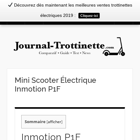
Découvrez dès maintenant les meilleures ventes trottinettes
Aller
électriques 2019 :
Cliquez-ici
Menu
au
contenu
Mini Scooter Électrique
Inmotion P1F
Sommaire
[
afficher
]
Inmotion P1F