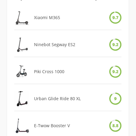
Xiaomi M365
9.7
Ninebot Segway ES2
9.2
Piki Cross 1000
9.2
Urban Glide Ride 80 XL
9
E-Twow Booster V
8.8