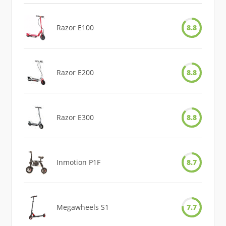
Razor E100
8.8
Razor E200
8.8
Razor E300
8.8
Inmotion P1F
8.7
Megawheels S1
7.7