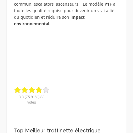
commun, escalators, ascenseurs… Le modèle
P1F
a
toute les qualité requise pour devenir un vrai allié
du quotidien et réduire son
impact
environnemental.
3.8
(75.91%)
88
votes
Top Meilleur trottinette électrique