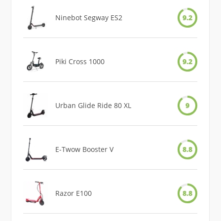
Ninebot Segway ES2
9.2
Piki Cross 1000
9.2
Urban Glide Ride 80 XL
9
E-Twow Booster V
8.8
Razor E100
8.8