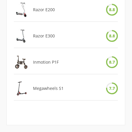
Razor E200
8.8
Razor E300
8.8
Inmotion P1F
8.7
Megawheels S1
7.7