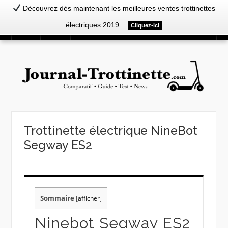
Découvrez dès maintenant les meilleures ventes trottinettes
Aller
électriques 2019 :
Cliquez-ici
Menu
au
contenu
Trottinette électrique NineBot
Segway ES2
Sommaire
[
afficher
]
Ninebot Segway ES2